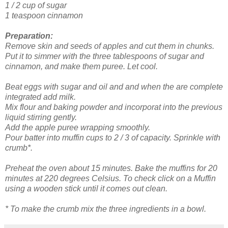
1 / 2
cup
of sugar
1 teaspoon
cinnamon
Preparation:
Remove
skin and
seeds
of
apple
s
and
cut
them in
chunks
.
P
ut it
to simmer
with the
three
tablespoons
of
sugar
and
cinnamon, and
make them
puree
.
Let cool
.
Beat
eggs
with sugar
and
oil
and and when the are complete
integrated add
milk
.
Mix
flour
and
baking powder
and incorporat into the
previous
liquid
stirring
gently
.
Add the
apple
puree
wrapping
smoothly
.
Pour batter
into
muffin cups
to
2 / 3
of capacity
.
Sprinkle
with
crumb
*.
Preheat
the
oven
about 15
minutes.
Bake
the
muffins
for 20
minutes at
220
degrees Celsius
.
To
check
click on a
Muffin
using
a
wooden stick
until
it
comes out clean
.
*
To
make the
crumb
mix
the
three
ingredients in a bowl.