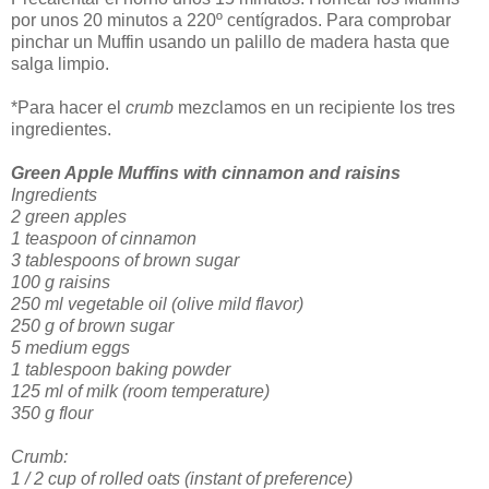
por unos 20 minutos a 220º centígrados. Para comprobar
pinchar un Muffin usando un palillo de madera hasta que
salga limpio.
*Para hacer el
crumb
mezclamos en un recipiente los tres
ingredientes.
Green Apple
Muffins
with
cinnamon
and raisins
Ingredients
2
green apples
1 teaspoon
of cinnamon
3 tablespoons
of brown sugar
100 g
raisins
250
ml
vegetable oil
(olive
mild flavor
)
250 g
of
brown sugar
5
medium eggs
1
tablespoon
baking powder
125
ml
of
milk (room temperature)
350 g
flour
C
rumb
:
1 / 2
cup
of
rolled
oats
(
instant
of preference
)