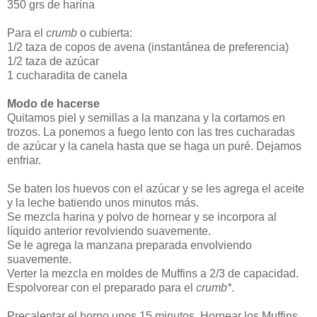
350 grs de harina
Para el
crumb
o cubierta:
1/2 taza de copos de avena (instantánea de preferencia)
1/2 taza de azúcar
1 cucharadita de canela
Modo de hacerse
Quitamos piel y semillas a la manzana y la cortamos en
trozos. La ponemos a fuego lento con las tres cucharadas
de azúcar y la canela hasta que se haga un puré. Dejamos
enfriar.
Se baten los huevos con el azúcar y se les agrega el aceite
y la leche batiendo unos minutos más.
Se mezcla harina y polvo de hornear y se incorpora al
líquido anterior revolviendo suavemente.
Se le agrega la manzana preparada envolviendo
suavemente.
Verter la mezcla en moldes de Muffins a 2/3 de capacidad.
Espolvorear con el preparado para el
crumb*
.
Precalentar el horno unos 15 minutos. Hornear los Muffins