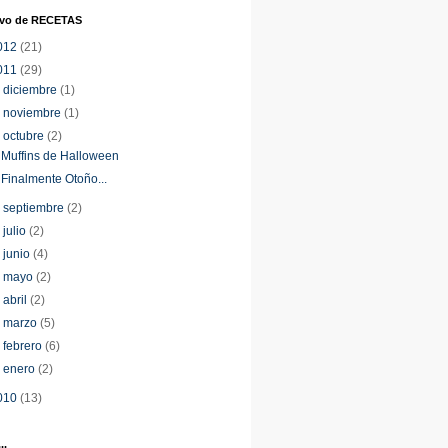
ivo de RECETAS
012
(21)
011
(29)
►
diciembre
(1)
►
noviembre
(1)
▼
octubre
(2)
Muffins de Halloween
Finalmente Otoño...
►
septiembre
(2)
►
julio
(2)
►
junio
(4)
►
mayo
(2)
►
abril
(2)
►
marzo
(5)
►
febrero
(6)
►
enero
(2)
010
(13)
..