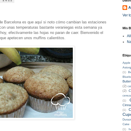
e 2011
Datos
A
Ver t
e Barcelona es que aquí si noto cómo cambian las estaciones
con unas temperaturas bastante veraniegas esta semana ya
Mis B
 hoy, efectivamente las hojas no paran de caer. Bienvenido el
Al
 que apetecen unos muffins calientitos.
Na
Etiqu
Apple
Astor
(1)
B
Bluebe
Butte
(2)
ca
(2)
C
cerez
(1)
Cinn
C
(1)
Cup
Duraz
Cake
(1)
h