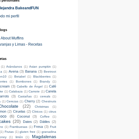
 personales
lejandra BakeandFUN
odo mi perfil
logs
l About Muffins
ranjas y Limas - Recetas
etas
(1)
Arándanos
(1)
Asian pumpkin
(1)
Avena
(3)
Banana
(3)
ga
(1)
Beetroot
en10
(1)
Betabel
(1)
Blackberries
(1)
rries
(1)
Bombones
(1)
Brandy
(1)
rcream
(3)
Café
Cabello de Ángel
(1)
Canela
ke
(1)
Calabaza
(1)
Camote
(1)
arrots
(3)
Castañas
(1)
cereals
(1)
Cherry
(2)
a
(1)
Cerezas
(1)
Chestnuts
Chocolate
(22)
Christmas
(1)
amon
(2)
Ciruelas
(2)
Cítricos
(1)
citrus
oco
(6)
Coconut
(3)
Coffee
(1)
cakes
(20)
Dates
(2)
Dátiles
(2)
Fresa
(3)
no
(1)
Frambuesas
(1)
Fruit
(1)
Frutas
(1)
gluten free
(1)
granadina
Magdalenas
oney
(1)
limón
(1)