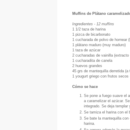
Muffins de Plátano caramelizad
Ingredientes - 12 muffins
1 1/2 taza de harina
1 pizca de bicarbonato
1 cucharada de polvo de hornear (
1 plátano maduro (muy maduro)
1 taza de azúcar
2 cucharadas de vainilla (extracto 
1 cucharadita de canela
2 huevos grandes
45 grs de mantequilla derretida (a
1 yougurt griego con frutos secos 
Cómo se hace
Se pone a fuego suave el 
a caramelizar el azúcar. Se
integrado. Se deja templar 
Se tamiza el harina con el b
Se bate la mantequilla con 
harina.
Se agrega además la mezcl