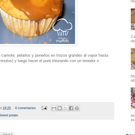
Así
Ca
si
o camote: pelarlos y ponerlos en trozos grandes al vapor hasta
inutos) y luego hacer el puré triturando con un tenedor o
hi
al
en
18:25
0 comentarios
Sweet potato
im
es