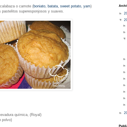
r calabaza o camote (
boniato, batata, sweet potato, yam
)
Arch
s pastelitos superesponjosos y suaves.
►
2
▼
2
►
2
levadura química, (Royal)
n polvo)
Publi.