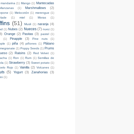
Mantecadas
mandarina
(1)
Mango
(1)
Marshmallows
(2)
Manzanas
(1)
rpone
(1)
Melocotón
(1)
merengue
(1)
lade
(1)
miel
(1)
Moras
(1)
fins
(51)
naranja
(4)
Musli
(1)
Nueces
(7)
Nubes
(2)
ad
(1)
nuez
(1)
3)
Orange
(2)
Pasitas
(3)
pastel
(1)
Pinapple
(3)
h
(1)
Pine nuts
(1)
piña
(4)
Plátano
pple
(1)
piñones
(1)
Prums
megranate
(1)
Poppy Seeds
(1)
ueso
(2)
Raisins
(2)
Red Velvet
(1)
acha
(1)
Ron
(1)
Rum
(1)
Semillas de
Strawberry
(3)
ola
(1)
Sweet potato
(1)
Vainilla
(2)
opelo Rojo
(1)
Volcanes
(1)
uts
(5)
Yogurt
(3)
Zanahorias
(3)
ni
(1)