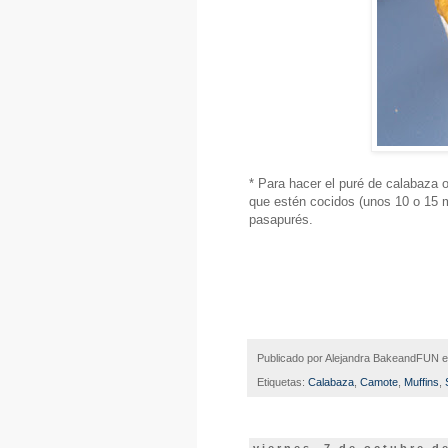
* Para hacer el puré de calabaza 
que estén cocidos (unos 10 o 15 m
pasapurés.
Publicado por
Alejandra BakeandFUN
Etiquetas:
Calabaza
,
Camote
,
Muffins
,