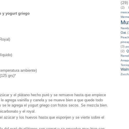
(29)
(2)
masca
o y yogurt griego
Merme
Muf
Navid
Oat
(
Peac
Royal)
pinea
(3)
po
(2)
Q
líquido)
Remol
Amap
Terci
Waln
 temperatura ambiente)
Zucchi
(125 grs)*
azúcar y el plátano hecho puré y se remueve hasta que empiece
 le agrega vainilla y canela y se mueve bien a que quede todo
y se le agrega el yogurt griego con frutos secos. Se mezcla bien.
icarbonato y el royal.
el azúcar y los huevos hasta que esponjen y se vierte sobre el
a del puré de plátanos con yogurt y se envuelve muy bien con