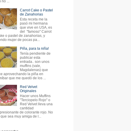
 no ...
Carrot Cake o Pastel
de Zanahorias
Esta receta me la
pasó mi hermana
que vive en USA, es
del "famoso" Carrot
ke o pastel de zanahorias, y
endo mujer de pocas pa...
Piña, para la niña!
Tenía pendiente de
publicar esta
entrada.. son unos
muffins (vale,
Magdalenas) que
ce aprovechando la piña en
míbar que me quedó de los ...
Red Velvet
Originales
Hacer unos Muffins
"Terciopelo Rojo" o
Red Velvet lleva una
cantidad
presionante de colorante rojo. No
 que sea muy amiga de l...